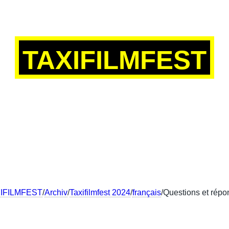
TAXIFILMFEST
SCH
ENGLISH
FRANÇAIS
中文
IFILMFEST
/
Archiv
/
Taxifilmfest 2024
/
français
/Questions et rép