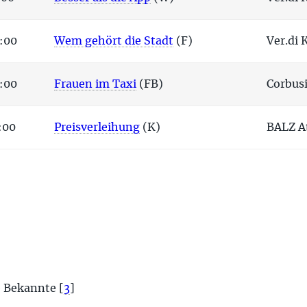
:00
Wem gehört die Stadt
(F)
Ver.di 
:00
Frauen im Taxi
(FB)
Corbus
:00
Preisverleihung
(K)
BALZ At
e Bekannte
[
3
]