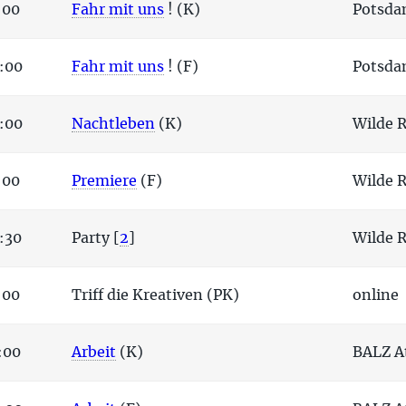
:00
Fahr mit uns
! (K)
Potsda
:00
Fahr mit uns
! (F)
Potsda
:00
Nachtleben
(K)
Wilde 
:00
Premiere
(F)
Wilde 
:30
Party
[
2
]
Wilde 
:00
Triff die Kreativen (PK)
online
:00
Arbeit
(K)
BALZ At