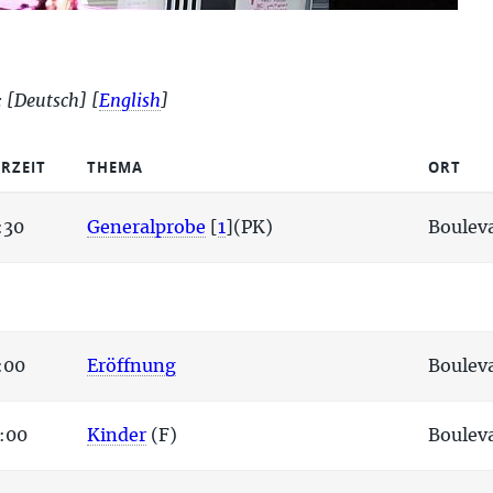
:
[Deutsch]
[
English
]
RZEIT
THEMA
ORT
:30
Generalprobe
[
1
]
(PK)
Bouleva
:00
Eröffnung
Bouleva
:00
Kinder
(F)
Bouleva