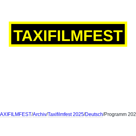
TAXIFILMFEST
SCH
ENGLISH
FRANÇAIS
中文
TAXIFILMFEST
/
Archiv
/
Taxifilmfest 2025
/
Deutsch
/Programm 20