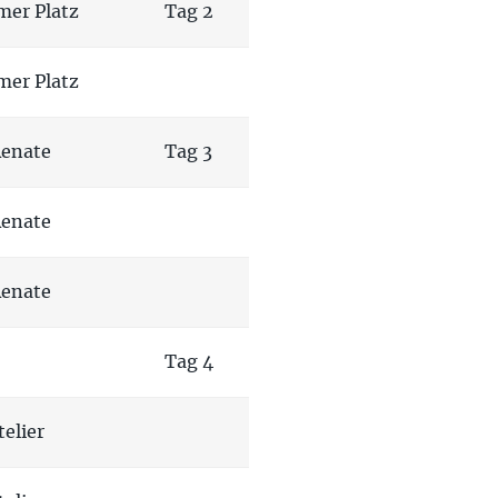
mer Platz
Tag 2
mer Platz
Renate
Tag 3
Renate
Renate
Tag 4
elier