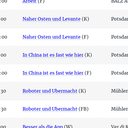
:00
Arbeit
(F)
BALZ At
:00
Naher Osten und Levante
(K)
Potsda
:00
Naher Osten und Levante
(F)
Potsda
:00
In China ist es fast wie hier
(K)
Potsda
:00
In China ist es fast wie hier
(F)
Potsda
:30
Roboter und Ubermacht
(K)
Mühlen
:30
Roboter und Ubermacht
(FB)
Mühlen
:00
Besser als die App
(W)
Ver.di 