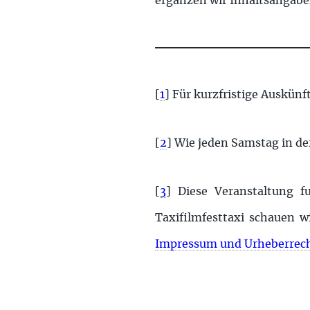
ergänzen wir Inhaltsangabe
[
1
]
Für kurzfristige Auskünf
[
2
]
Wie jeden Samstag in der
[
3
]
Diese Veranstaltung f
Taxifilmfesttaxi schauen
Impressum und Urheberrec