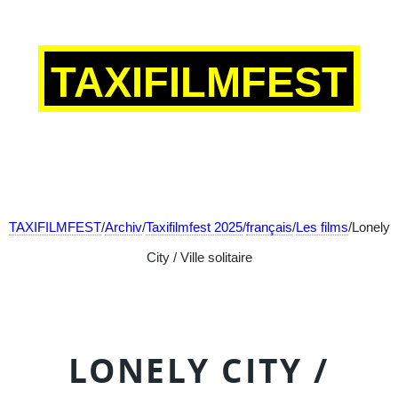
TAXIFILMFEST
TAXIFILMFEST
/
Archiv
/
Taxifilmfest 2025
/
français
/
Les films
/Lonely
City / Ville solitaire
LONELY CITY /