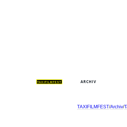
ARCHIV
DEUT
TAXIFILMFEST
TAXIFILMFEST
/
Archiv
/
T