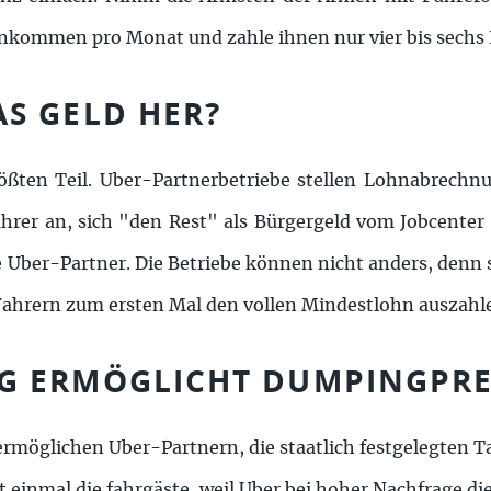
inkommen pro Monat und zahle ihnen nur vier bis sechs
S GELD HER?
ößten Teil. Uber-Partnerbetriebe stellen Lohnabrechnu
hrer an, sich "den Rest" als Bürgergeld vom Jobcenter 
 Uber-Partner. Die Betriebe können nicht anders, denn 
 Fahrern zum ersten Mal den vollen Mindestlohn auszahl
 ERMÖGLICHT DUMPINGPRE
 ermöglichen Uber-Partnern, die staatlich festgelegten T
t einmal die fahrgäste, weil Uber bei hoher Nachfrage di