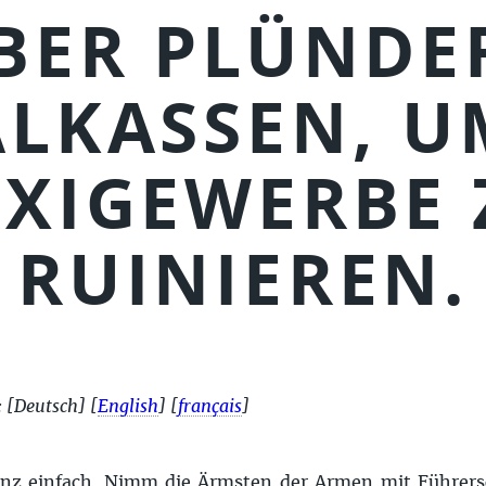
BER PLÜNDE
ALKASSEN, U
AXIGEWERBE 
RUINIEREN.
:
[Deutsch]
[
English
]
[
français
]
anz einfach. Nimm die Ärmsten der Armen mit Führersc