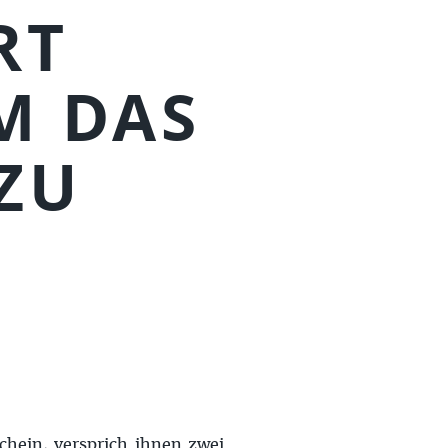
RT
M DAS
ZU
hein, versprich ihnen zwei