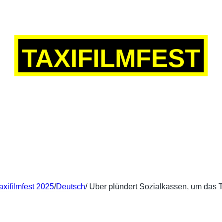
TAXIFILMFEST
SCH
ENGLISH
FRANÇAIS
中文
axifilmfest 2025
/
Deutsch
/ Uber plündert Sozialkassen, um das 