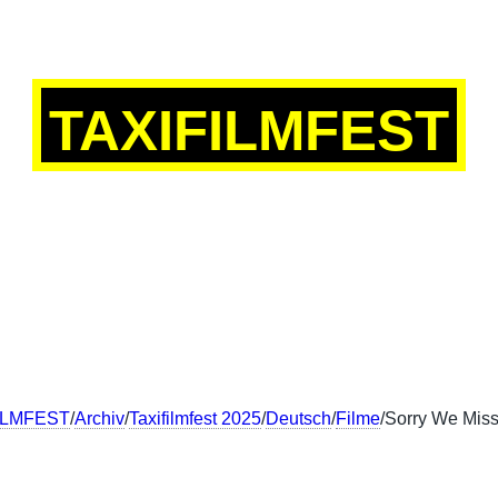
TAXIFILMFEST
SCH
ENGLISH
FRANÇAIS
中文
ILMFEST
/
Archiv
/
Taxifilmfest 2025
/
Deutsch
/
Filme
/Sorry We Mis