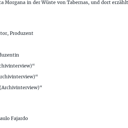
ta Morgana in der Wüste von Tabernas, und dort erzählten
utor, Produzent
duzentin
rchivinterview)“
Archivinterview)“
 (Archivinterview)“
Paulo Fajardo