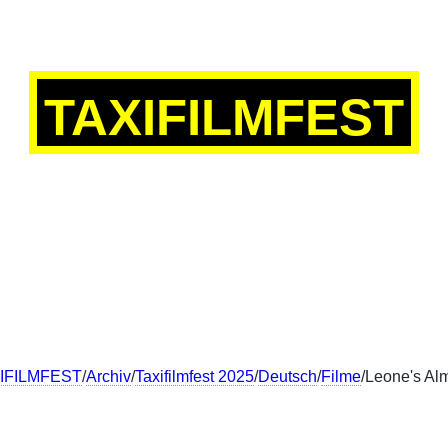
TAXIFILMFEST
SCH
ENGLISH
FRANÇAIS
中文
IFILMFEST
/
Archiv
/
Taxifilmfest 2025
/
Deutsch
/
Filme
/Leone's Al