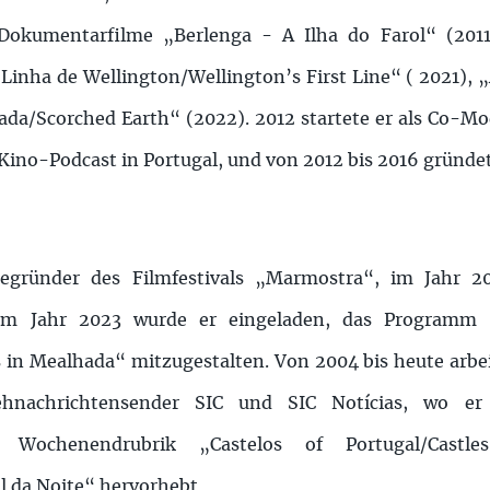
Dokumentarfilme „Berlenga - A Ilha do Farol“ (2011
Linha de Wellington/Wellington’s First Line“ ( 2021), „
da/Scorched Earth“ (2022). 2012 startete er als Co-M
ino-Podcast in Portugal, und von 2012 bis 2016 gründet
egründer des Filmfestivals „Marmostra“, im Jahr 2
 im Jahr 2023 wurde er eingeladen, das Programm
in Mealhada“ mitzugestalten. Von 2004 bis heute arbe
ehnachrichtensender SIC und SIC Notícias, wo er
 Wochenendrubrik „Castelos of Portugal/Castl
 da Noite“ hervorhebt.